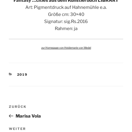
Fantasy …cities aus dem Künstlerbuch LIBRARY
Art: Pigmentdruck auf Hahnemühle e.a.
Größe cm: 30×40
Signatur: sig.Rs.2016
Rahmen: ja
zur Homepage von Heidemarie von Wedel
KATEGORIEN
2019
Beitragsnavigation
Vorheriger
ZURÜCK
Beitrag
Marisa Vola
Nächster
WEITER