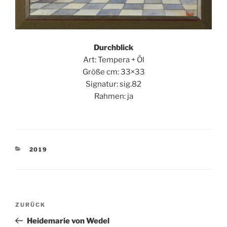
Durchblick
Art: Tempera + Öl
Größe cm: 33×33
Signatur: sig.82
Rahmen: ja
KATEGORIEN
2019
Beitragsnavigation
Vorheriger
ZURÜCK
Beitrag
Heidemarie von Wedel