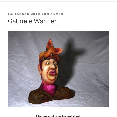
VERÖFFENTLICHT
13. JANUAR 2019
VON
ADMIN
AM
Gabriele Wanner
Dame mit Fuchspelzhut