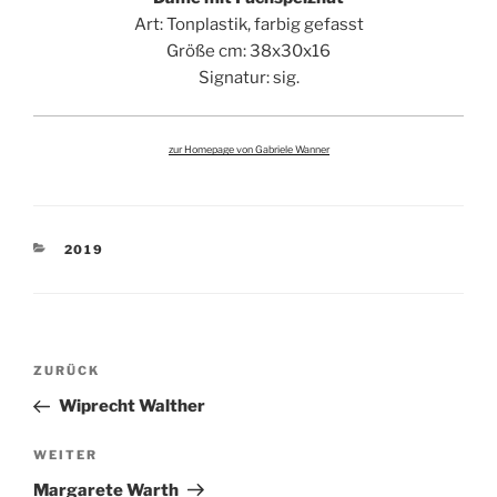
Art: Tonplastik, farbig gefasst
Größe cm: 38x30x16
Signatur: sig.
zur Homepage von Gabriele Wanner
KATEGORIEN
2019
Beitragsnavigation
Vorheriger
ZURÜCK
Beitrag
Wiprecht Walther
Nächster
WEITER
Beitrag
Margarete Warth