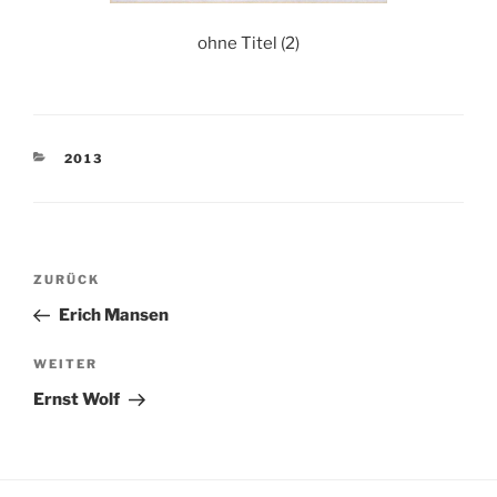
ohne Titel (2)
KATEGORIEN
2013
Beitragsnavigation
Vorheriger
ZURÜCK
Beitrag
Erich Mansen
Nächster
WEITER
Beitrag
Ernst Wolf