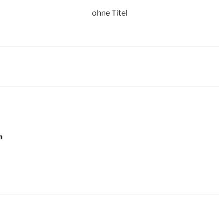
ohne Titel
igation
h