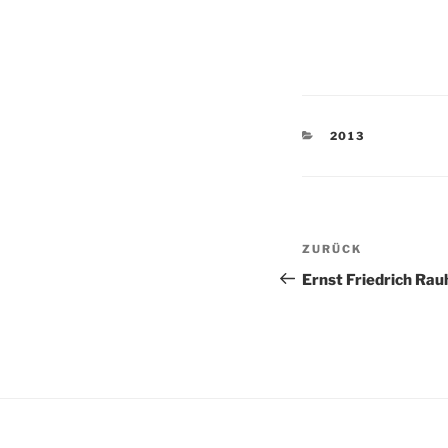
KATEGORIEN
2013
Beitragsnav
Vorheriger
ZURÜCK
Beitrag
Ernst Friedrich Rau