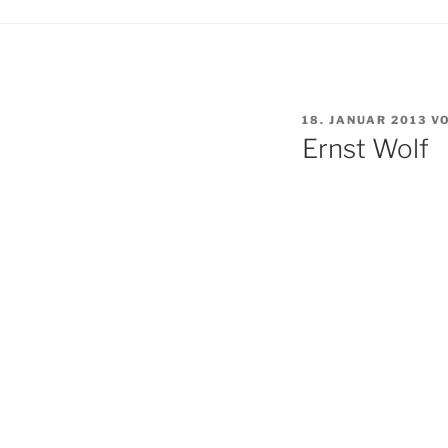
VERÖFFENTLICHT
18. JANUAR 2013
V
AM
Ernst Wolf