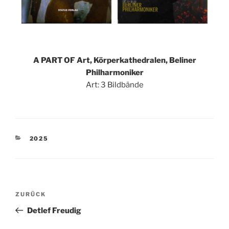
A PART OF Art, Körperkathedralen, Beliner
Philharmoniker
Art: 3 Bildbände
KATEGORIEN
2025
Beitragsnavigation
Vorheriger
ZURÜCK
Beitrag
Detlef Freudig