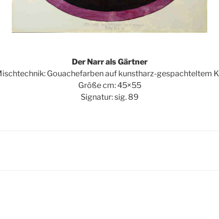
Der Narr als Gärtner
Mischtechnik: Gouachefarben auf kunstharz-gespachteltem 
Größe cm: 45×55
Signatur: sig. 89
igation