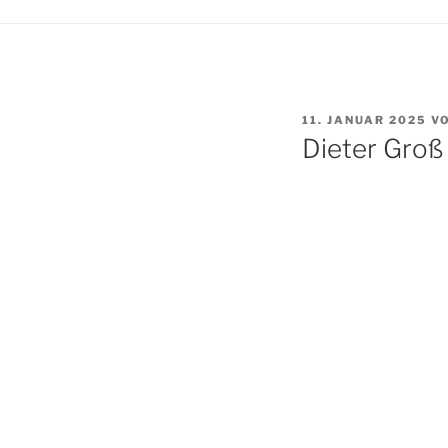
VERÖFFENTLICHT
11. JANUAR 2025
V
AM
Dieter Groß