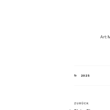
Art: 
KATEGORIEN
2025
Beitragsnav
Vorheriger
ZURÜCK
Beitrag