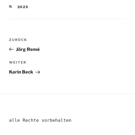
KATEGORIEN
2025
Beitragsnavigation
Vorheriger
ZURÜCK
Beitrag
Jörg Remé
Nächster
WEITER
Beitrag
Karin Beck
alle Rechte vorbehalten