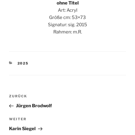
ohne Titel
Art: Acryl
Größe cm: 53×73
Signatur: sig. 2015
Rahmen: m.R.
KATEGORIEN
2025
Beitragsnavigation
Vorheriger
ZURÜCK
Beitrag
Jürgen Brodwolf
Nächster
WEITER
Beitrag
Karin Siegel