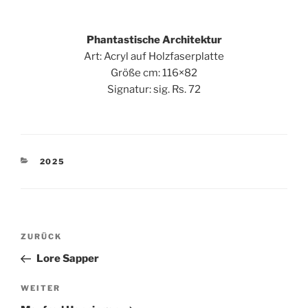
Phantastische Architektur
Art: Acryl auf Holzfaserplatte
Größe cm: 116×82
Signatur: sig. Rs. 72
KATEGORIEN
2025
Beitragsnavigation
Vorheriger
ZURÜCK
Beitrag
Lore Sapper
Nächster
WEITER
Beitrag