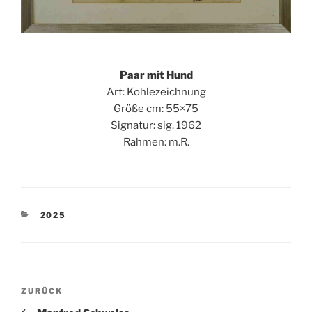
Paar mit Hund
Art: Kohlezeichnung
Größe cm: 55×75
Signatur: sig. 1962
Rahmen: m.R.
KATEGORIEN
2025
Beitragsnavigation
Vorheriger
ZURÜCK
Beitrag