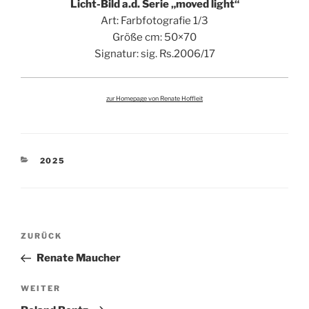
Licht-Bild a.d. Serie „moved light“
Art: Farbfotografie 1/3
Größe cm: 50×70
Signatur: sig. Rs.2006/17
zur Homepage von Renate Hoffleit
KATEGORIEN
2025
Beitragsnavigation
Vorheriger
ZURÜCK
Beitrag
Renate Maucher
Nächster
WEITER
Beitrag