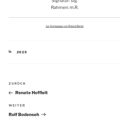
Signatur: sig.
Rahmen: m.R.
zur Homepage von Roland Bentz
KATEGORIEN
2025
Beitragsnavigation
Vorheriger
ZURÜCK
Beitrag
Renate Hoffleit
Nächster
WEITER
Beitrag
Rolf Bodenseh