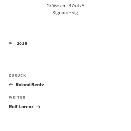
Größe cm: 37x4x5
Signatur: sig.
KATEGORIEN
2025
Beitragsnavigation
Vorheriger
ZURÜCK
Beitrag
Roland Bentz
Nächster
WEITER
Beitrag
Rolf Lorenz