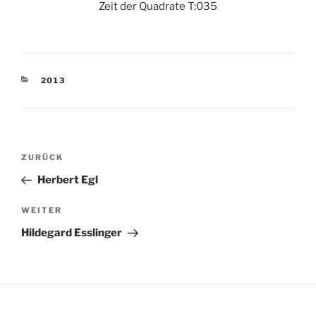
Zeit der Quadrate T:035
KATEGORIEN
2013
Beitragsnavigation
Vorheriger
ZURÜCK
Beitrag
Herbert Egl
Nächster
WEITER
Beitrag
Hildegard Esslinger