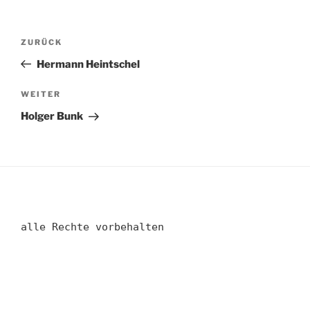
Beitragsnavigation
Vorheriger
ZURÜCK
Beitrag
Hermann Heintschel
Nächster
WEITER
Beitrag
Holger Bunk
alle Rechte vorbehalten