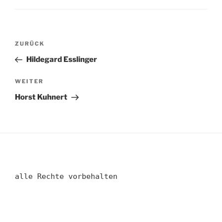
Beitragsnavigation
Vorheriger
ZURÜCK
Beitrag
Hildegard Esslinger
Nächster
WEITER
Beitrag
Horst Kuhnert
alle Rechte vorbehalten