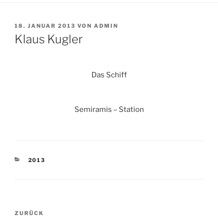
VERÖFFENTLICHT
18. JANUAR 2013
VON
ADMIN
AM
Klaus Kugler
Das Schiff
Semiramis – Station
KATEGORIEN
2013
Beitragsnavigation
Vorheriger
ZURÜCK