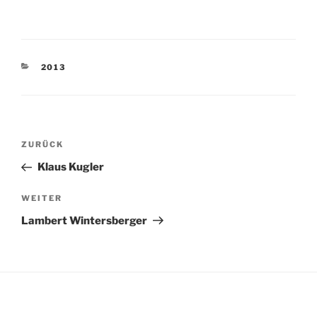
KATEGORIEN
2013
Beitragsnavigation
Vorheriger
ZURÜCK
Beitrag
Klaus Kugler
Nächster
WEITER
Beitrag
Lambert Wintersberger