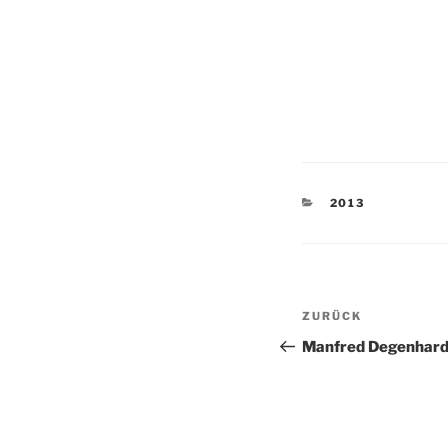
KATEGORIEN
2013
Beitragsnav
Vorheriger
ZURÜCK
Beitrag
Manfred Degenhard