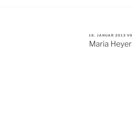
VERÖFFENTLICHT
18. JANUAR 2013
V
AM
Maria Heye