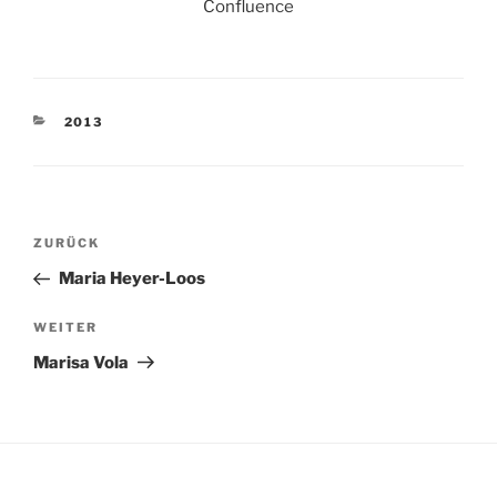
Confluence
KATEGORIEN
2013
Beitragsnavigation
Vorheriger
ZURÜCK
Beitrag
Maria Heyer-Loos
Nächster
WEITER
Beitrag
Marisa Vola