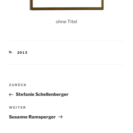
ohne Titel
KATEGORIEN
2013
Beitragsnavigation
Vorheriger
ZURÜCK
Beitrag
Stefanie Schellenberger
Nächster
WEITER
Beitrag
Susanne Ramsperger