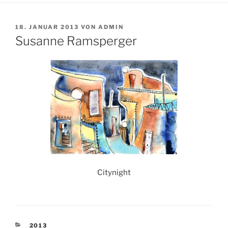
VERÖFFENTLICHT
18. JANUAR 2013
VON
ADMIN
AM
Susanne Ramsperger
Citynight
KATEGORIEN
2013