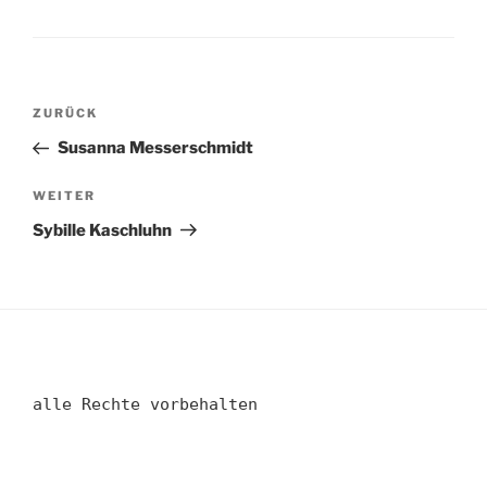
Beitragsnavigation
Vorheriger
ZURÜCK
Beitrag
Susanna Messerschmidt
Nächster
WEITER
Beitrag
Sybille Kaschluhn
alle Rechte vorbehalten