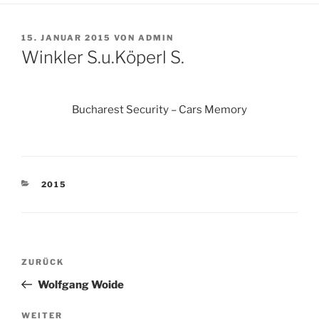
VERÖFFENTLICHT
15. JANUAR 2015
VON
ADMIN
AM
Winkler S.u.Köperl S.
Bucharest Security – Cars Memory
KATEGORIEN
2015
Beitragsnavigation
Vorheriger
ZURÜCK
Beitrag
Wolfgang Woide
Nächster
WEITER