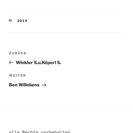
KATEGORIEN
2015
Beitragsnavigation
Vorheriger
ZURÜCK
Beitrag
Winkler S.u.Köperl S.
Nächster
WEITER
Beitrag
Ben Willekens
alle Rechte vorbehalten