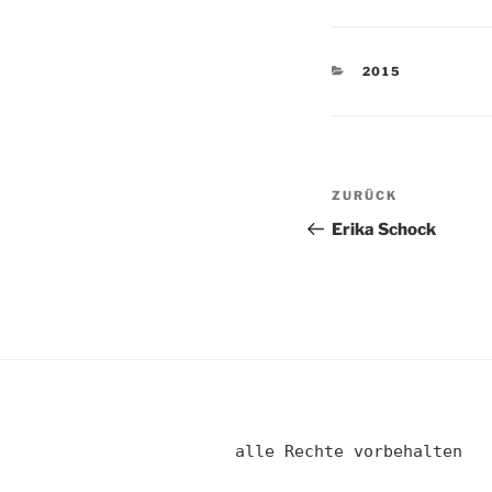
KATEGORIEN
2015
Beitragsnav
Vorheriger
ZURÜCK
Beitrag
Erika Schock
alle Rechte vorbehalten