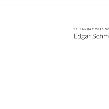
VERÖFFENTLICHT
15. JANUAR 2015
V
AM
Edgar Schm