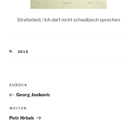
Strafarbeit / Ich darf nicht schwäbisch sprechen
KATEGORIEN
2015
Beitragsnavigation
Vorheriger
ZURÜCK
Beitrag
Georg Jankovic
Nächster
WEITER
Beitrag
Petr Hrbek