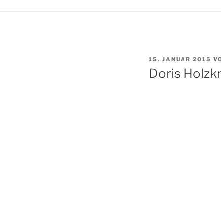
VERÖFFENTLICHT
15. JANUAR 2015
V
AM
Doris Holzk