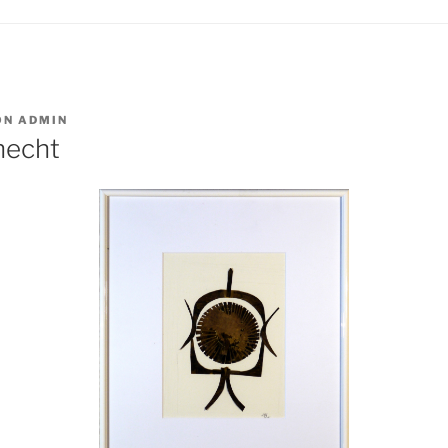
ON
ADMIN
necht