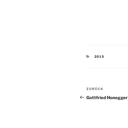
KATEGORIEN
2015
Beitragsnav
Vorheriger
ZURÜCK
Beitrag
Gottfried Honegger