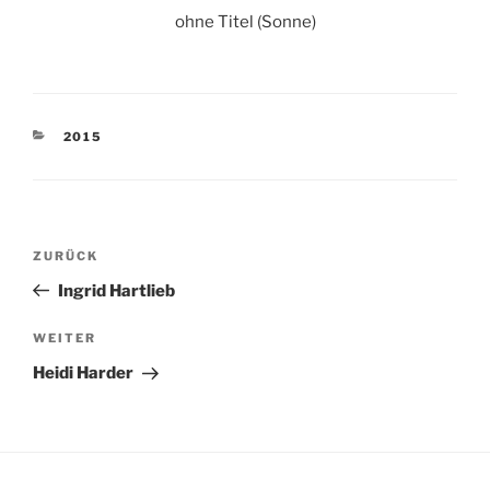
ohne Titel (Sonne)
KATEGORIEN
2015
Beitragsnavigation
Vorheriger
ZURÜCK
Beitrag
Ingrid Hartlieb
Nächster
WEITER
Beitrag
Heidi Harder