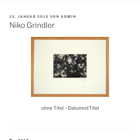
VERÖFFENTLICHT
15. JANUAR 2015
VON
ADMIN
AM
Niko Grindler
ohne Titel – DatumistTitel