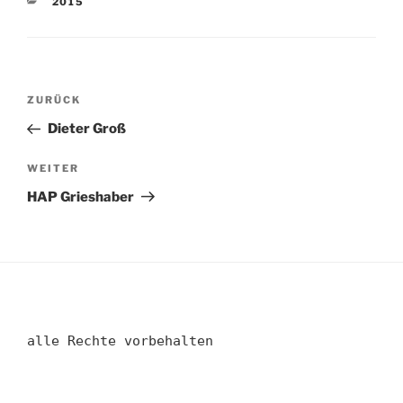
KATEGORIEN
2015
Beitragsnavigation
Vorheriger
ZURÜCK
Beitrag
Dieter Groß
Nächster
WEITER
Beitrag
HAP Grieshaber
alle Rechte vorbehalten