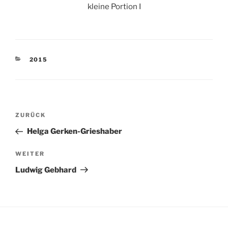
kleine Portion I
KATEGORIEN
2015
Beitragsnavigation
Vorheriger
ZURÜCK
Beitrag
Helga Gerken-Grieshaber
Nächster
WEITER
Beitrag
Ludwig Gebhard