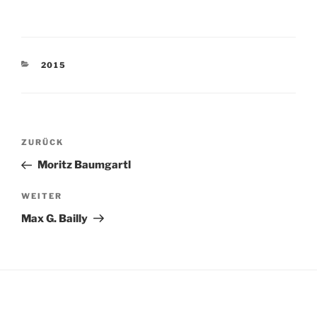
KATEGORIEN
2015
Beitragsnavigation
Vorheriger
ZURÜCK
Beitrag
Moritz Baumgartl
Nächster
WEITER
Beitrag
Max G. Bailly