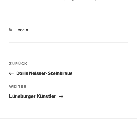
KATEGORIEN
2010
Beitragsnavigation
Vorheriger
ZURÜCK
Beitrag
Doris Neisser-Steinkraus
Nächster
WEITER
Beitrag
Lüneburger Künstler