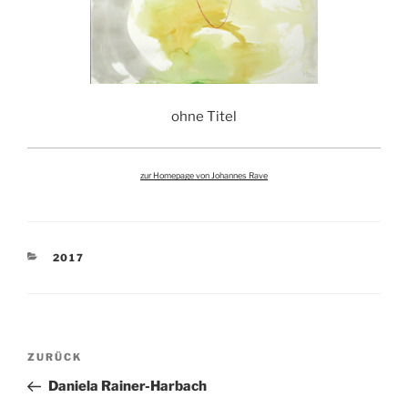
ohne Titel
zur Homepage von Johannes Rave
KATEGORIEN
2017
Beitragsnavigation
Vorheriger
ZURÜCK
Beitrag
Daniela Rainer-Harbach