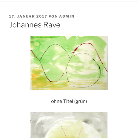
VERÖFFENTLICHT
17. JANUAR 2017
VON
ADMIN
AM
Johannes Rave
ohne Titel (grün)