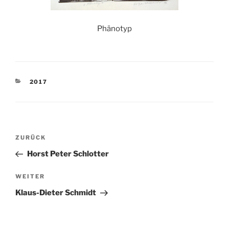
Phänotyp
KATEGORIEN
2017
Beitragsnavigation
Vorheriger
ZURÜCK
Beitrag
Horst Peter Schlotter
Nächster
WEITER
Beitrag
Klaus-Dieter Schmidt