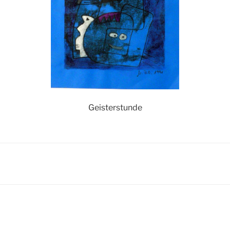
Geisterstunde
igation