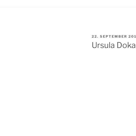
VERÖFFENTLICHT
22. SEPTEMBER 20
AM
Ursula Dok