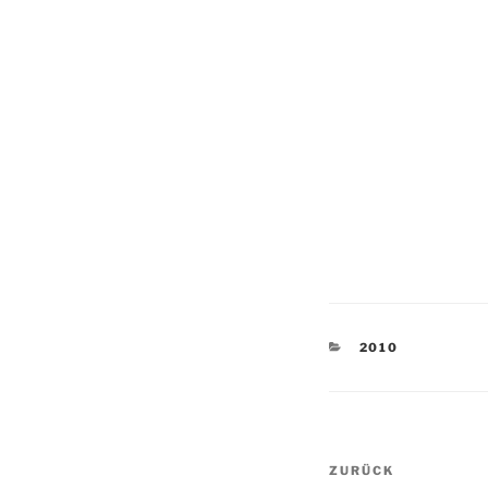
KATEGORIEN
2010
Beitragsnav
Vorheriger
ZURÜCK