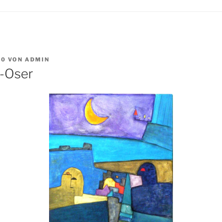
10
VON
ADMIN
a-Oser