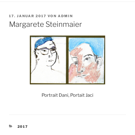
VERÖFFENTLICHT
17. JANUAR 2017
VON
ADMIN
AM
Margarete Steinmaier
Portrait Dani, Portait Jaci
KATEGORIEN
2017