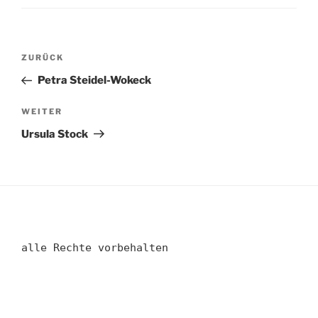
Beitragsnavigation
Vorheriger
ZURÜCK
Beitrag
Petra Steidel-Wokeck
Nächster
WEITER
Beitrag
Ursula Stock
alle Rechte vorbehalten