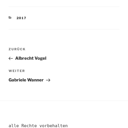
KATEGORIEN
2017
Beitragsnavigation
Vorheriger
ZURÜCK
Beitrag
Albrecht Vogel
Nächster
WEITER
Beitrag
Gabriele Wanner
alle Rechte vorbehalten