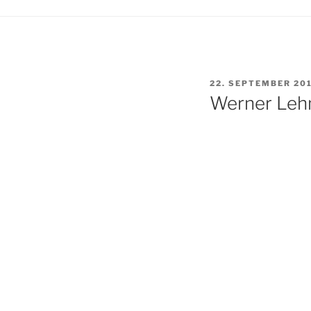
VERÖFFENTLICHT
22. SEPTEMBER 20
AM
Werner Le