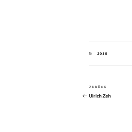
KATEGORIEN
2010
Beitragsnav
Vorheriger
ZURÜCK
Beitrag
Ulrich Zeh