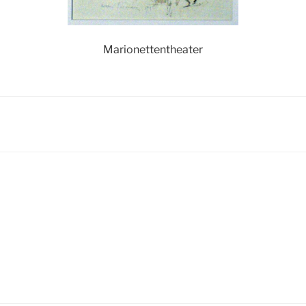
Marionettentheater
igation