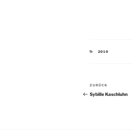
KATEGORIEN
2010
Beitragsnav
Vorheriger
ZURÜCK
Beitrag
Sybille Kaschluhn