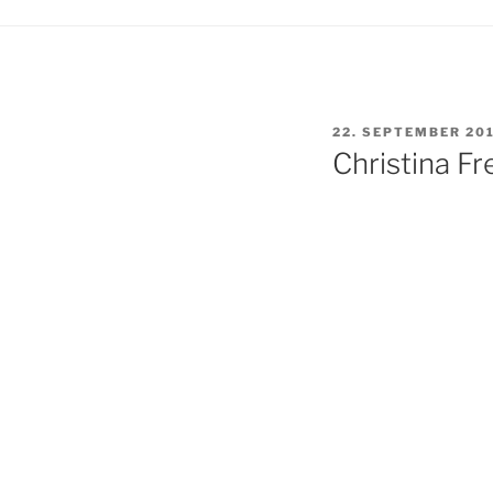
VERÖFFENTLICHT
22. SEPTEMBER 20
AM
Christina Fr