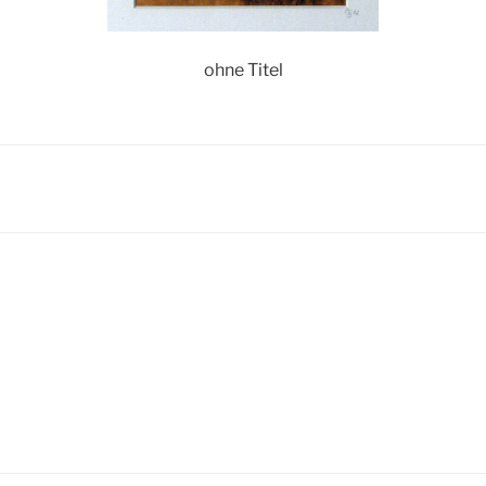
ohne Titel
igation