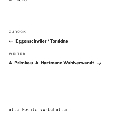
2010
Beitragsnavigation
Vorheriger
ZURÜCK
Beitrag
Eggenschwiler / Tomkins
Nächster
WEITER
Beitrag
A. Primke u. A. Hartmann Wahlverwandt
alle Rechte vorbehalten