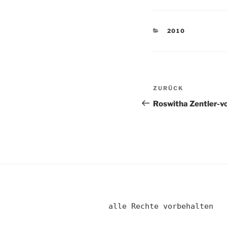
KATEGORIEN
2010
Beitragsnav
Vorheriger
ZURÜCK
Beitrag
Roswitha Zentler-vo
alle Rechte vorbehalten