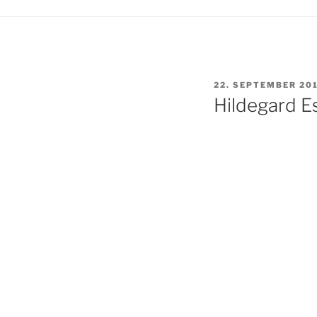
VERÖFFENTLICHT
22. SEPTEMBER 20
AM
Hildegard E