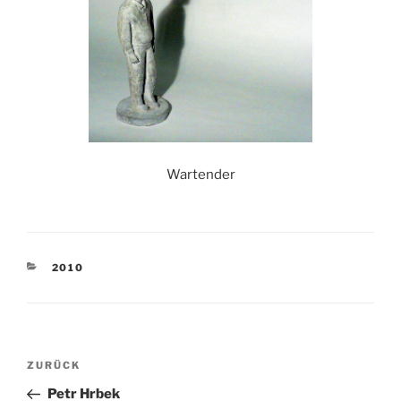
Wartender
KATEGORIEN
2010
Beitragsnavigation
Vorheriger
ZURÜCK
Beitrag
Petr Hrbek