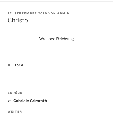
VERÖFFENTLICHT
22. SEPTEMBER 2010
VON
ADMIN
AM
Christo
Wrapped Reichstag
KATEGORIEN
2010
Beitragsnavigation
Vorheriger
ZURÜCK
Beitrag
Gabriele Grimrath
Nächster
WEITER