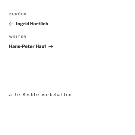
Beitragsnavigation
Vorheriger
ZURÜCK
Beitrag
Ingrid Hartlieb
Nächster
WEITER
Beitrag
Hans-Peter Hauf
alle Rechte vorbehalten