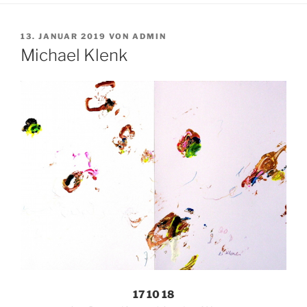
VERÖFFENTLICHT
13. JANUAR 2019
VON
ADMIN
AM
Michael Klenk
17 10 18