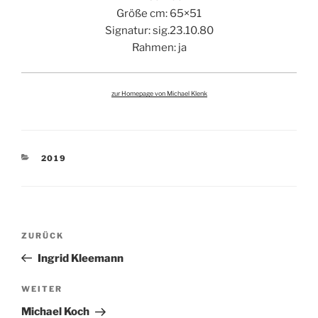
Größe cm: 65×51
Signatur: sig.23.10.80
Rahmen: ja
zur Homepage von Michael Klenk
KATEGORIEN
2019
Beitragsnavigation
Vorheriger
ZURÜCK
Beitrag
Ingrid Kleemann
Nächster
WEITER
Beitrag
Michael Koch