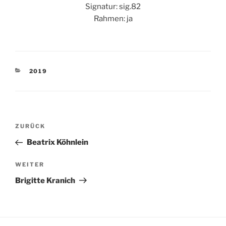
Signatur: sig.82
Rahmen: ja
KATEGORIEN
2019
Beitragsnavigation
Vorheriger
ZURÜCK
Beitrag
Beatrix Köhnlein
Nächster
WEITER
Beitrag
Brigitte Kranich