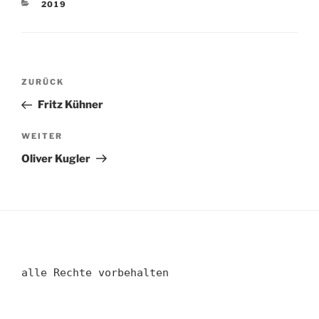
KATEGORIEN
2019
Beitragsnavigation
Vorheriger
ZURÜCK
Beitrag
Fritz Kühner
Nächster
WEITER
Beitrag
Oliver Kugler
alle Rechte vorbehalten