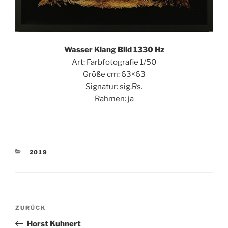
Wasser Klang Bild 1330 Hz
Art: Farbfotografie 1/50
Größe cm: 63×63
Signatur: sig.Rs.
Rahmen: ja
KATEGORIEN
2019
Beitragsnavigation
Vorheriger
ZURÜCK
Beitrag
Horst Kuhnert