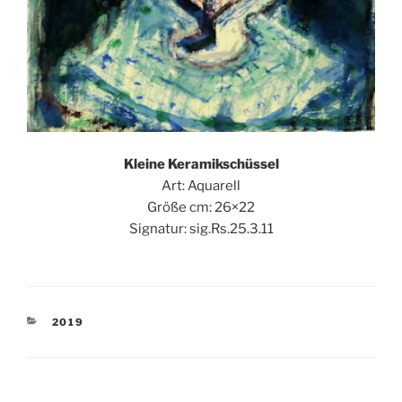
Kleine Keramikschüssel
Art: Aquarell
Größe cm: 26×22
Signatur: sig.Rs.25.3.11
KATEGORIEN
2019